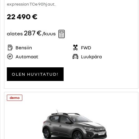
expression TCe 90hj aut.
22 490 €
287 €
alates
/kuus
Bensiin
FWD
Automaat
Luukpära
OLEN HUVITATUD!
demo