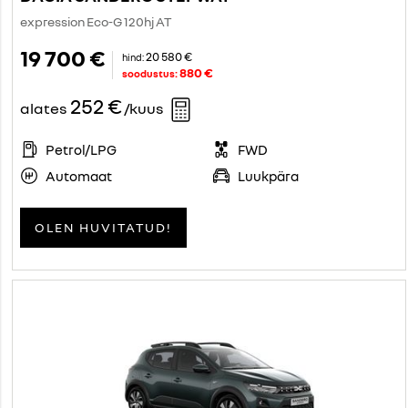
expression Eco-G 120hj AT
19 700 €
20 580 €
hind:
880 €
soodustus:
252 €
alates
/kuus
Petrol/LPG
FWD
Automaat
Luukpära
OLEN HUVITATUD!