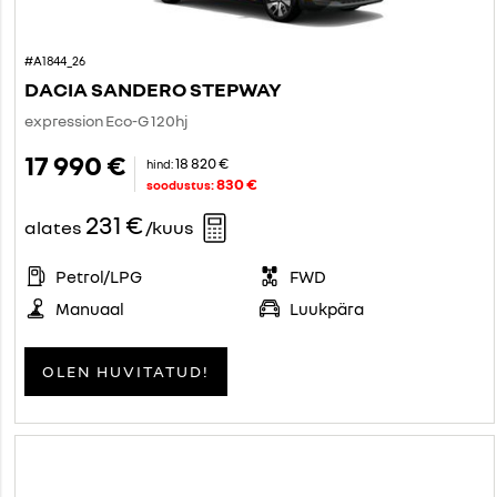
#A1844_26
DACIA SANDERO STEPWAY
expression Eco-G 120hj
17 990 €
18 820 €
hind:
830 €
soodustus:
231 €
alates
/kuus
Petrol/LPG
FWD
Manuaal
Luukpära
OLEN HUVITATUD!