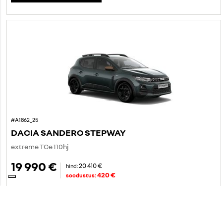
#A1862_25
DACIA SANDERO STEPWAY
extreme TCe 110hj
19 990 €
20 410 €
hind:
420 €
soodustus:
256 €
alates
/kuus
Bensiin
FWD