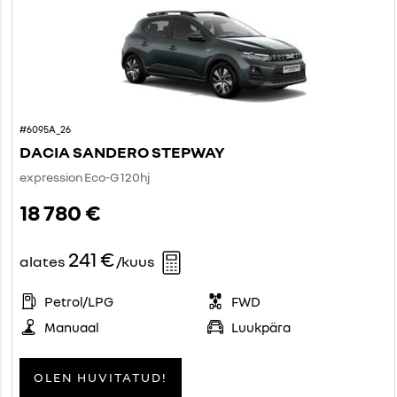
#6095A_26
DACIA SANDERO STEPWAY
expression Eco-G 120hj
18 780 €
241 €
alates
/kuus
Petrol/LPG
FWD
Manuaal
Luukpära
OLEN HUVITATUD!