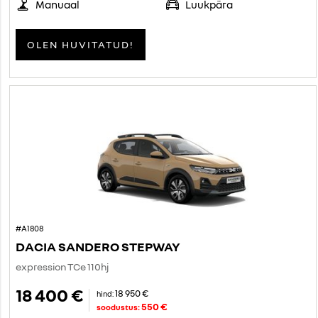
Manuaal
Luukpära
OLEN HUVITATUD!
#A1808
DACIA SANDERO STEPWAY
expression TCe 110hj
18 400 €
18 950 €
hind:
550 €
soodustus: