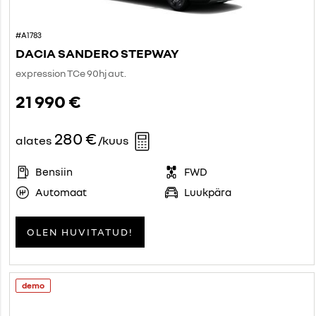
#A1783
DACIA SANDERO STEPWAY
expression TCe 90hj aut.
21 990 €
280 €
alates
/kuus
Bensiin
FWD
Automaat
Luukpära
OLEN HUVITATUD!
demo