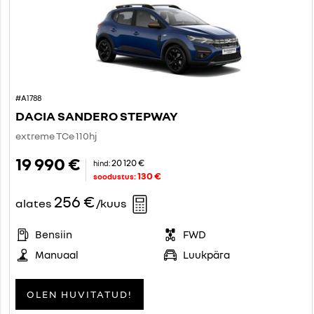
#A1788
DACIA SANDERO STEPWAY
extreme TCe 110hj
19 990 €
20 120 €
hind:
130 €
soodustus:
256 €
alates
/kuus
Bensiin
FWD
Manuaal
Luukpära
OLEN HUVITATUD!