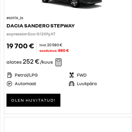
#6097A_26
DACIA SANDERO STEPWAY
expression Eco-G 120hj AT
19 700 €
20 580 €
hind:
880 €
soodustus:
252 €
alates
/kuus
Petrol/LPG
FWD
Automaat
Luukpära
OLEN HUVITATUD!