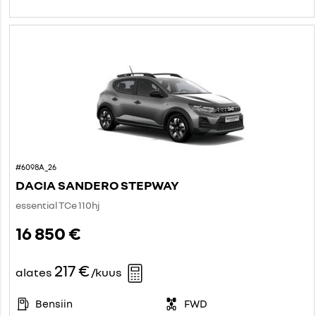
#6098A_26
DACIA SANDERO STEPWAY
essential TCe 110hj
16 850 €
217 €
alates
/kuus
Bensiin
FWD