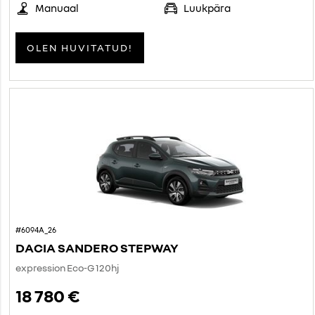
Manuaal
Luukpära
OLEN HUVITATUD!
#6094A_26
DACIA SANDERO STEPWAY
expression Eco-G 120hj
18 780 €