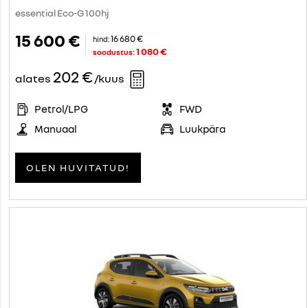
essential Eco-G 100hj
15 600 €
16 680 €
hind:
1 080 €
soodustus:
202 €
alates
/kuus
Petrol/LPG
FWD
Manuaal
Luukpära
OLEN HUVITATUD!