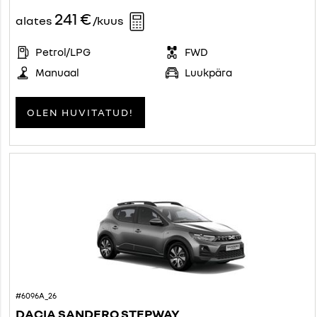
241 €
alates
/kuus
Petrol/LPG
FWD
Manuaal
Luukpära
OLEN HUVITATUD!
#6096A_26
DACIA SANDERO STEPWAY