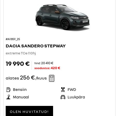
#A1859_25
DACIA SANDERO STEPWAY
extreme TCe 110hj
19 990 €
20 410 €
hind:
420 €
soodustus:
256 €
alates
/kuus
Bensiin
FWD
Manuaal
Luukpära
OLEN HUVITATUD!