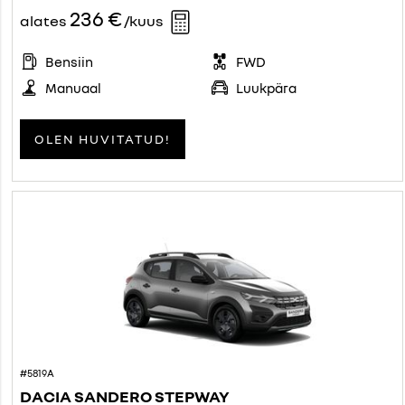
236 €
alates
/kuus
Bensiin
FWD
Manuaal
Luukpära
OLEN HUVITATUD!
#5819A
DACIA SANDERO STEPWAY