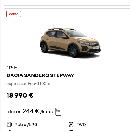
demo
#5741A
DACIA SANDERO STEPWAY
expression Eco-G 100hj
18 990 €
244 €
alates
/kuus
Petrol/LPG
FWD