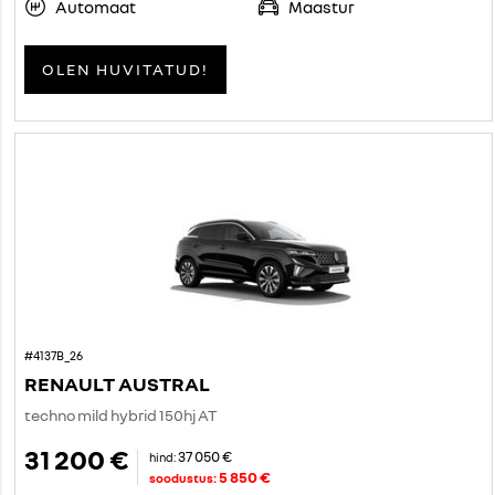
Automaat
Maastur
OLEN HUVITATUD!
#4137B_26
RENAULT AUSTRAL
techno mild hybrid 150hj AT
31 200 €
37 050 €
hind:
5 850 €
soodustus: