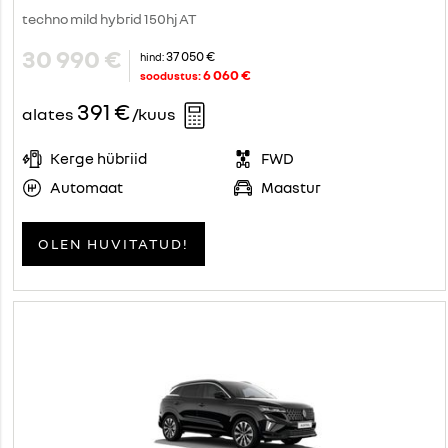
techno mild hybrid 150hj AT
30 990 €
37 050 €
hind:
6 060 €
soodustus:
391 €
alates
/kuus
Kerge hübriid
FWD
Automaat
Maastur
OLEN HUVITATUD!