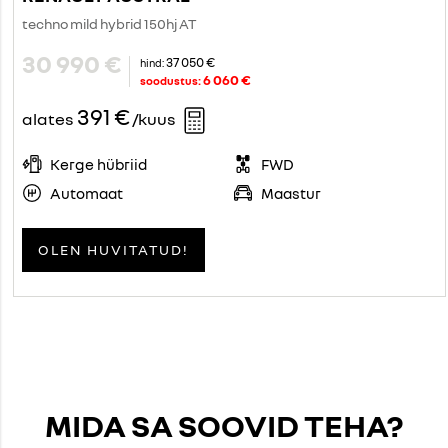
techno mild hybrid 150hj AT
30 990 €
37 050 €
hind:
6 060 €
soodustus:
391 €
alates
/kuus
Kerge hübriid
FWD
Automaat
Maastur
OLEN HUVITATUD!
MIDA SA SOOVID TEHA?