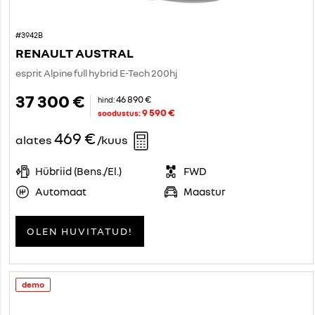
#3942B
RENAULT AUSTRAL
esprit Alpine full hybrid E-Tech 200hj
37 300 €
46 890 €
hind:
9 590 €
soodustus:
469 €
alates
/kuus
Hübriid (Bens./El.)
FWD
Automaat
Maastur
OLEN HUVITATUD!
demo