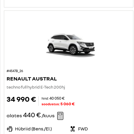
#4547B_26
RENAULT AUSTRAL
techno full hybrid E-Tech 200hj
34 990 €
40 050 €
hind:
5 060 €
soodustus:
440 €
alates
/kuus
Hübriid (Bens./El.)
FWD