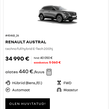
#4546B_26
RENAULT AUSTRAL
techno full hybrid E-Tech 200hj
34 990 €
40 050 €
hind:
5 060 €
soodustus:
440 €
alates
/kuus
Hübriid (Bens./El.)
FWD
Automaat
Maastur
OLEN HUVITATUD!