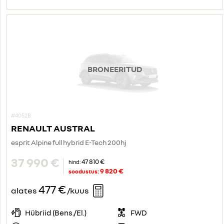
BRONEERITUD
#4052B
RENAULT AUSTRAL
esprit Alpine full hybrid E-Tech 200hj
37 990 €
47 810 €
hind:
9 820 €
soodustus:
477 €
alates
/kuus
Hübriid (Bens./El.)
FWD