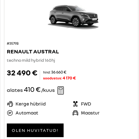
#3579B
RENAULT AUSTRAL
techno mild hybrid 160hj
32 490 €
36 660 €
hind:
4 170 €
soodustus:
410 €
alates
/kuus
Kerge hübriid
FWD
Automaat
Maastur
OLEN HUVITATUD!