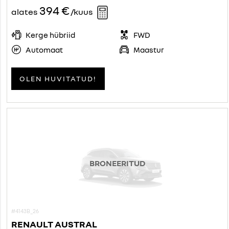
394 €
alates
/kuus
Kerge hübriid
FWD
Automaat
Maastur
OLEN HUVITATUD!
BRONEERITUD
#4143B_26
RENAULT AUSTRAL