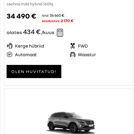
techno mild hybrid 160hj
34 490 €
36 660 €
hind:
2 170 €
soodustus:
434 €
alates
/kuus
Kerge hübriid
FWD
Automaat
Maastur
OLEN HUVITATUD!