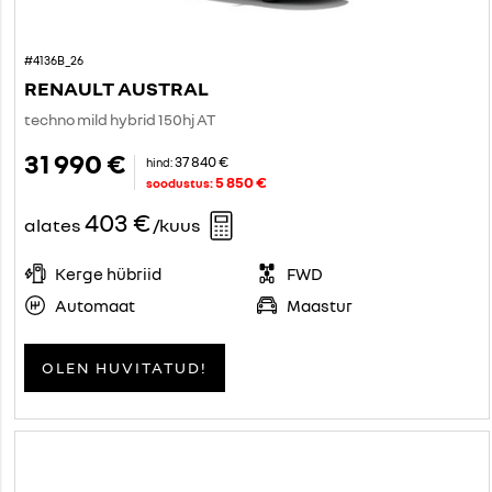
#4136B_26
RENAULT AUSTRAL
techno mild hybrid 150hj AT
31 990 €
37 840 €
hind:
5 850 €
soodustus:
403 €
alates
/kuus
Kerge hübriid
FWD
Automaat
Maastur
OLEN HUVITATUD!