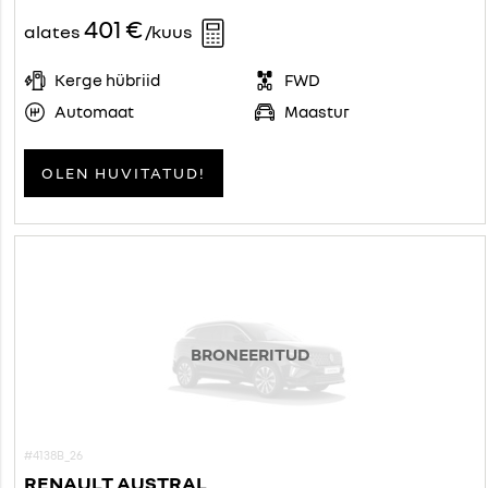
401 €
alates
/kuus
Kerge hübriid
FWD
Automaat
Maastur
OLEN HUVITATUD!
BRONEERITUD
#4138B_26
RENAULT AUSTRAL