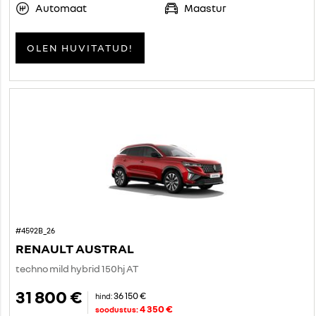
Automaat
Maastur
OLEN HUVITATUD!
#4592B_26
RENAULT AUSTRAL
techno mild hybrid 150hj AT
31 800 €
36 150 €
hind:
4 350 €
soodustus: