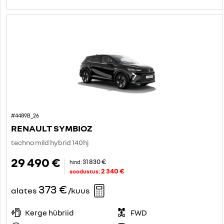
#4489B_26
RENAULT SYMBIOZ
techno mild hybrid 140hj
29 490 €
31 830 €
hind:
2 340 €
soodustus:
373 €
alates
/kuus
Kerge hübriid
FWD