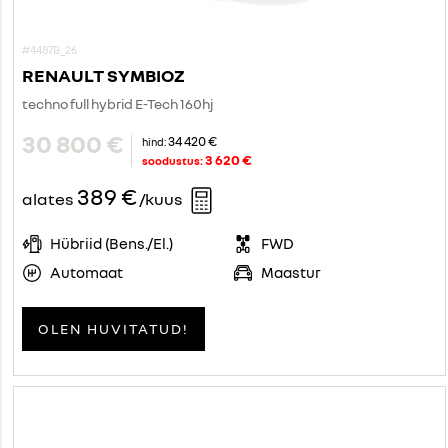
#4487B_26
RENAULT SYMBIOZ
techno full hybrid E-Tech 160hj
30 800 €
34 420 €
hind:
3 620 €
soodustus:
389 €
alates
/kuus
Hübriid (Bens./El.)
FWD
Automaat
Maastur
OLEN HUVITATUD!