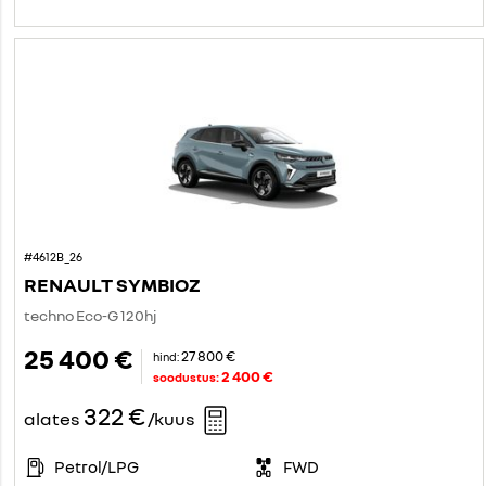
#4612B_26
RENAULT SYMBIOZ
techno Eco-G 120hj
25 400 €
27 800 €
hind:
2 400 €
soodustus:
322 €
alates
/kuus
Petrol/LPG
FWD