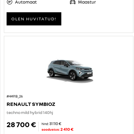
Automaat
Maastur
OLEN HUVITATUD!
#4491B_26
RENAULT SYMBIOZ
techno mild hybrid 140hj
28 700 €
31 110 €
hind:
2 410 €
soodustus: