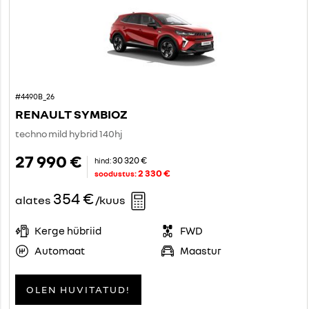
#4490B_26
RENAULT SYMBIOZ
techno mild hybrid 140hj
27 990 €
30 320 €
hind:
2 330 €
soodustus:
354 €
alates
/kuus
Kerge hübriid
FWD
Automaat
Maastur
OLEN HUVITATUD!