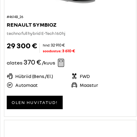
#4614B_26
RENAULT SYMBIOZ
techno full hybrid E-Tech 160hj
29 300 €
32 910 €
hind:
3 610 €
soodustus:
370 €
alates
/kuus
Hübriid (Bens./El.)
FWD
Automaat
Maastur
OLEN HUVITATUD!