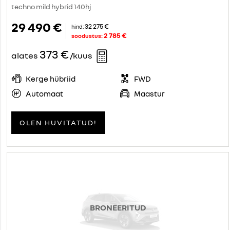
techno mild hybrid 140hj
29 490 €
32 275 €
hind:
2 785 €
soodustus:
373 €
alates
/kuus
Kerge hübriid
FWD
Automaat
Maastur
OLEN HUVITATUD!
BRONEERITUD