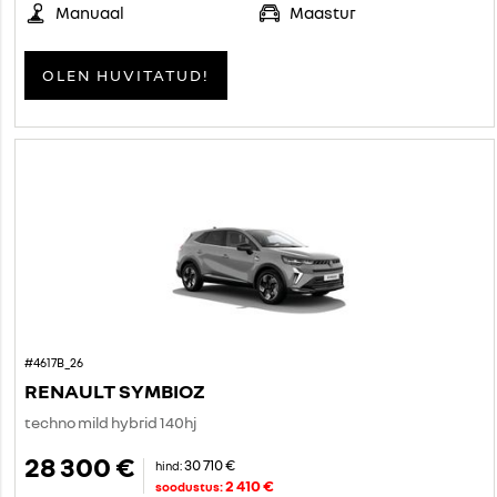
Manuaal
Maastur
OLEN HUVITATUD!
#4617B_26
RENAULT SYMBIOZ
techno mild hybrid 140hj
28 300 €
30 710 €
hind:
2 410 €
soodustus: