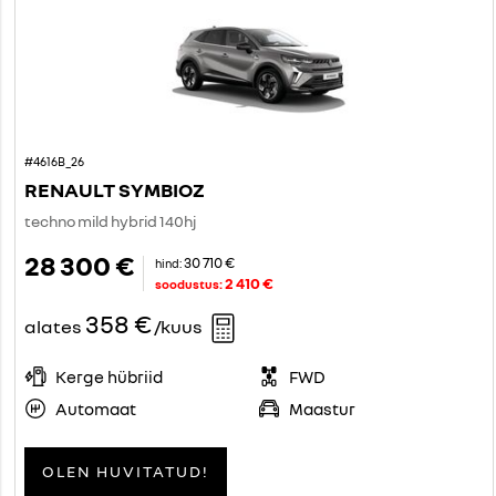
#4616B_26
RENAULT SYMBIOZ
techno mild hybrid 140hj
28 300 €
30 710 €
hind:
2 410 €
soodustus:
358 €
alates
/kuus
Kerge hübriid
FWD
Automaat
Maastur
OLEN HUVITATUD!