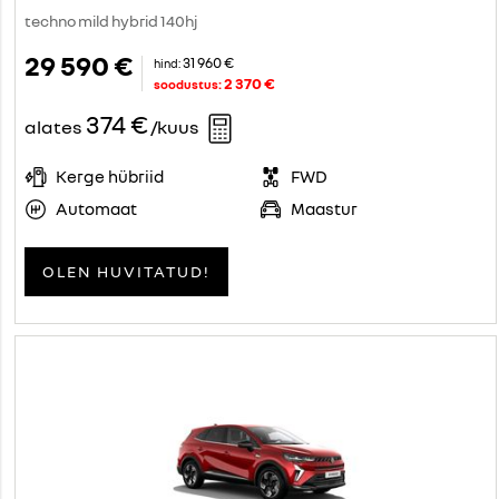
techno mild hybrid 140hj
29 590 €
31 960 €
hind:
2 370 €
soodustus:
374 €
alates
/kuus
Kerge hübriid
FWD
Automaat
Maastur
OLEN HUVITATUD!