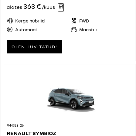
363 €
alates
/kuus
Kerge hübriid
FWD
Automaat
Maastur
OLEN HUVITATUD!
#4492B_26
RENAULT SYMBIOZ