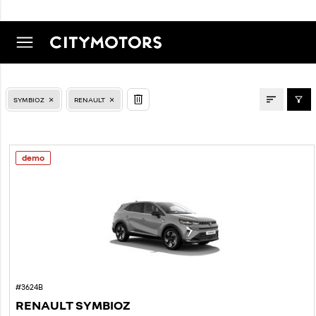
LAOAUTOD
SYMBIOZ
RENAULT
demo
#3624B
RENAULT SYMBIOZ