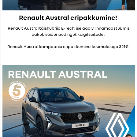
Renault Austral eripakkumine!
Renault Austral täishübriid E-Tech: iselaadiv linnamaastur, mis
pakub sõidunaudingut kõigil sõitudel.
Renault Austral kampaania eripakkumine kuumaksega 321€.