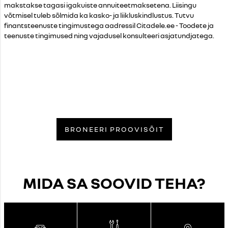
makstakse tagasi igakuiste annuiteetmaksetena. Liisingu
võtmisel tuleb sõlmida ka kasko- ja liikluskindlustus. Tutvu
finantsteenuste tingimustega aadressil
Cita
dele.ee - Toodete ja
teenuste tingimused ning vajadusel konsulteeri asjatundjatega.
BRONEERI PROOVISÕIT
MIDA SA SOOVID TEHA?