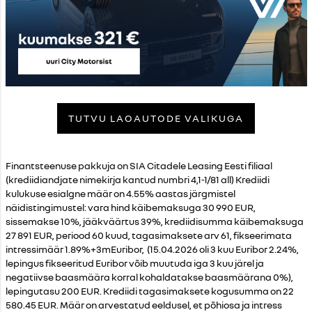
TUTVU LAOAUTODE VALIKUGA
Finantsteenuse pakkuja on SIA
Cita
dele Leasing Eesti filiaal
(krediidiandjate nimekirja kantud numbri 4,1-1/81 all) Krediidi
kulukuse esialgne määr on 4.55% aastas järgmistel
näidistingimustel: vara hind käibemaksuga 30 990 EUR,
sissemakse 10%, jääkväärtus 39%, krediidisumma käibemaksuga
27 891 EUR, periood 60 kuud, tagasimaksete arv 61, fikseerimata
intressimäär 1.89%+3mEuribor, (15.04.2026 oli 3 kuu Euribor 2.24%,
lepingus fikseeritud Euribor võib muutuda iga 3 kuu järel ja
negatiivse baasmäära korral kohaldatakse baasmäärana 0%),
lepingutasu 200 EUR. Krediidi tagasimaksete kogusumma on 22
580.45 EUR. Määr on arvestatud eeldusel, et põhiosa ja intress