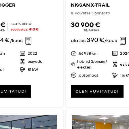
JOGGER
NISSAN X-TRAIL
e-Power N-Connecta
 €
30 900 €
12 900 €
hind:
410 €
soodustus:
 24%
sis. KM 24%
64 €
390 €
/kuus
alates
/kuus
 km
2022
56 998 km
202
esivedu
hübriid (bensiin /
esiv
elekter)
al
81 kW
automaat
116 
HUVITATUD!
OLEN HUVITATUD!