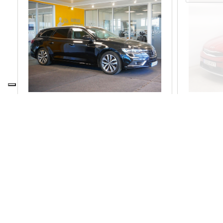
RENAULT TALISMAN
KIA STO
Grandtour Intens
EX
16 490 €
15 900
17 900 €
hind:
1 410 €
soodustus:
sis. KM 0%
sis. K
213 €
2
alates
/kuus
alates
105 300 km
2020
67 653
diisel
esivedu
bensiin
automaat
147 kW
autom