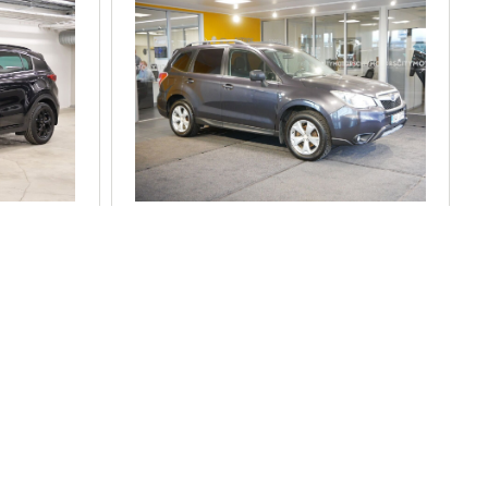
SUBARU FORESTER
-
5 300 €
sis. KM 0%
75 €
alates
/kuus
305 295 km
2014
edu
diisel
nelivedu
kW
manuaal
108 kW