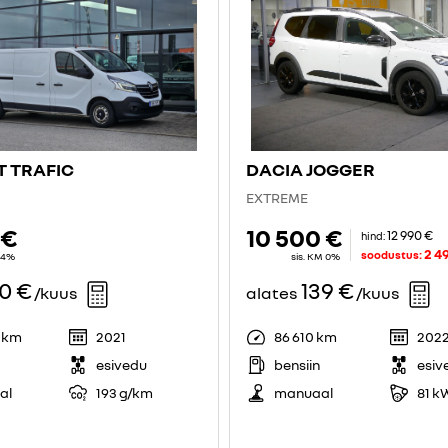
 TRAFIC
DACIA JOGGER
EXTREME
 €
10 500 €
12 990 €
hind:
2 4
soodustus:
 24%
sis. KM 0%
70 €
139 €
/kuus
alates
/kuus
0 km
2021
86 610 km
202
esivedu
bensiin
esiv
al
193 g/km
manuaal
81 k