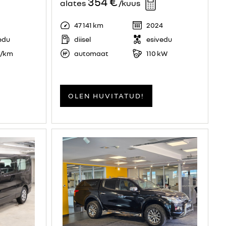
354 €
alates
/kuus
47 141 km
2024
edu
diisel
esivedu
g/km
automaat
110 kW
OLEN HUVITATUD!