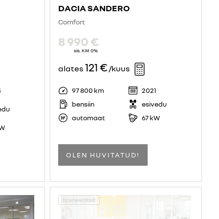
DACIA SANDERO
Comfort
8 990 €
sis. KM 0%
121 €
alates
/kuus
4
97 800 km
2021
bensiin
esivedu
edu
automaat
67 kW
kW
OLEN HUVITATUD!
broneeritud