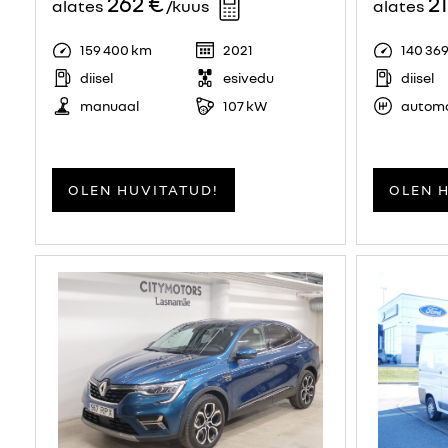
262 €
2
alates
/kuus
alates
159 400 km
2021
140 36
diisel
esivedu
diisel
manuaal
107 kW
autom
OLEN HUVITATUD!
OLEN 