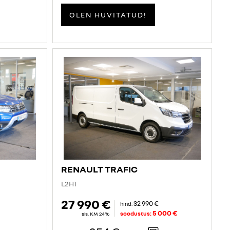
OLEN HUVITATUD!
RENAULT TRAFIC
L2H1
27 990 €
32 990 €
hind:
5 000 €
soodustus:
sis. KM 24%