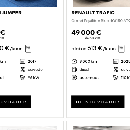
 JUMPER
RENAULT TRAFIC
Grand Equilibre Blue dCi 150 AT
 €
49 000 €
 24%
sis. KM 24%
70 €
613 €
/kuus
alates
/kuus
 km
2017
9 000 km
202
esivedu
diisel
esiv
al
96 kW
automaat
110 
HUVITATUD!
OLEN HUVITATUD!
d