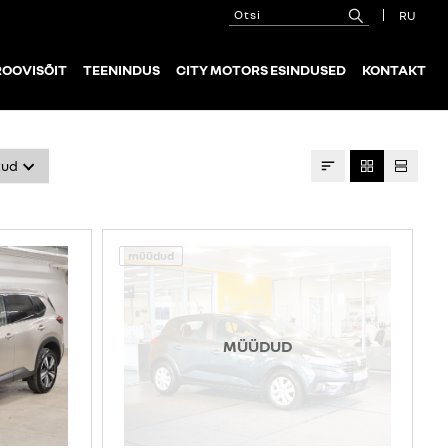
RU
ROOVISÕIT
TEENINDUS
CITY MOTORS ESINDUSED
KONTAKT
kud
müüdud
MÜÜDUD