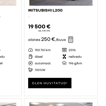
MITSUBISHI L200
9
-
19 500 €
sis. KM 0%
250 €
alates
/kuus
5
150 761 km
2016
edu
diisel
nelivedu
kW
automaat
196 g/km
133 kW
OLEN HUVITATUD!