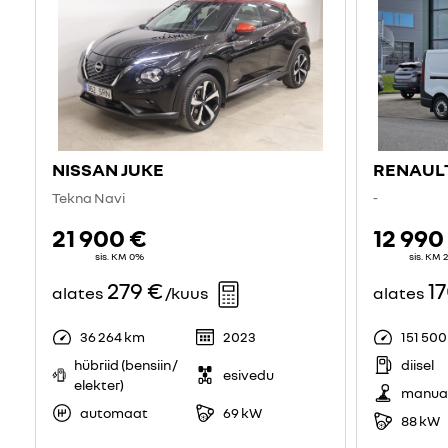
NISSAN JUKE
RENAULT
Tekna Navi
-
21 900 €
12 990
sis. KM 0%
sis. KM
279 €
1
alates
/kuus
alates
36 264 km
2023
151 50
hübriid (bensiin /
diisel
esivedu
elekter)
manua
automaat
69 kW
88 kW