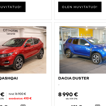
HUVITATUD!
OLEN HUVITATUD!
QASHQAI
DACIA DUSTER
-
 €
8 990 €
16 900 €
hind:
410 €
soodustus:
M 0%
sis. KM 0%