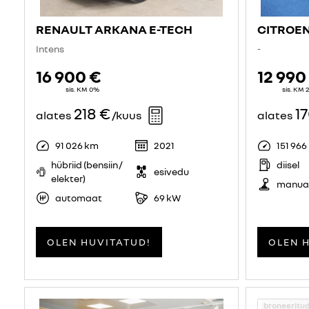
RENAULT ARKANA E-TECH
CITROEN
Intens
-
16 900 €
12 990
sis. KM 0%
sis. KM
218 €
1
alates
/kuus
alates
91 026 km
2021
151 966
hübriid (bensiin /
diisel
esivedu
elekter)
manua
automaat
69 kW
OLEN HUVITATUD!
OLEN 
broneeritu