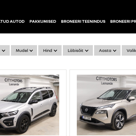
ATUD AUTOD
PAKKUMISED
BRONEERI TEENINDUS
BRONEERI P
k
Mudel
Hind
Läbisõit
Aasta
Vali