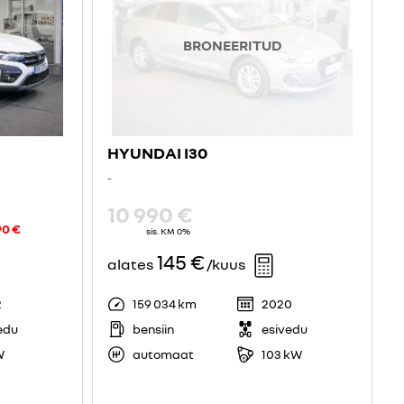
BRONEERITUD
HYUNDAI I30
-
10 990 €
90 €
sis. KM 0%
145 €
alates
/kuus
2
159 034 km
2020
edu
bensiin
esivedu
W
automaat
103 kW