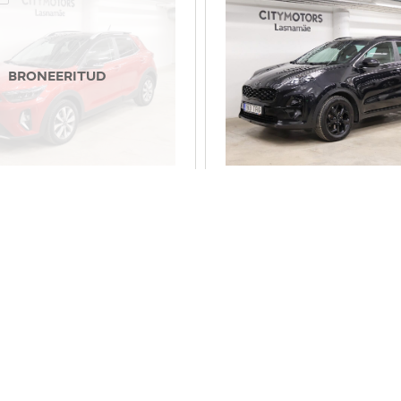
BRONEERITUD
NIC
KIA SPORTAGE
-
 €
17 900 €
M 0%
sis. KM 24%
06 €
230 €
/kuus
alates
/kuus
 km
2022
68 600 km
2021
esivedu
bensiin
esiv
aat
74 kW
automaat
130 