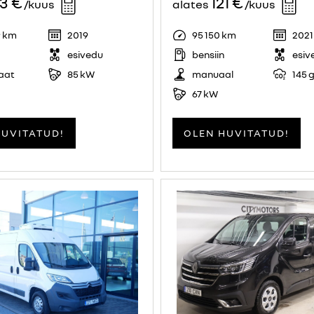
13 €
121 €
/kuus
alates
/kuus
9 km
2019
95 150 km
2021
esivedu
bensiin
esiv
aat
85 kW
manuaal
145 
67 kW
HUVITATUD!
OLEN HUVITATUD!