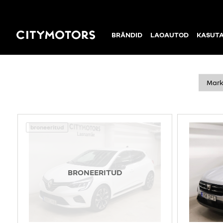
BRÄNDID
LAOAUTOD
KASUT
AUTOD MÜÜGIS
Mar
broneeritud
BRONEERITUD