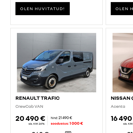
OLEN HUVITATUD!
OLEN 
RENAULT TRAFIC
NISSAN 
CrewCab VAN
Acenta
20 490 €
16 490
21 490 €
hind:
1 000 €
soodustus:
sis. KM 24%
sis. K