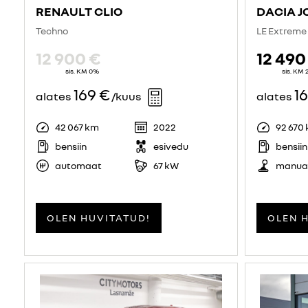
RENAULT CLIO
DACIA 
Techno
LE Extreme
12 900 €
12 490
sis. KM 0%
sis. KM
169 €
1
alates
/kuus
alates
42 067 km
2022
92 670
bensiin
esivedu
bensiin
automaat
67 kW
manua
OLEN HUVITATUD!
OLEN 