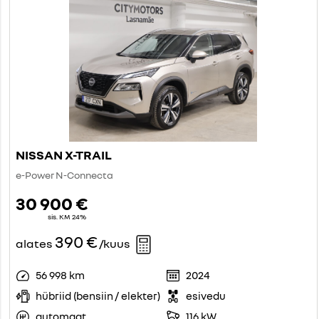
NISSAN X-TRAIL
e-Power N-Connecta
30 900 €
sis. KM 24%
390 €
alates
/kuus
56 998 km
2024
hübriid (bensiin / elekter)
esivedu
automaat
116 kW