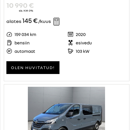
10 990 €
sis. KM 0%
145 €
alates
/kuus
159 034 km
2020
bensiin
esivedu
automaat
103 kW
OLEN HUVITATUD!