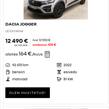
DACIA JOGGER
LE Extreme
12 490 €
12 900 €
hind:
410 €
soodustus:
sis. KM 24%
164 €
alates
/kuus
92 670 km
2022
bensiin
esivedu
manuaal
81 kW
OLEN HUVITATUD!