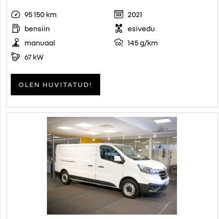
95 150 km
2021
bensiin
esivedu
manuaal
145 g/km
67 kW
OLEN HUVITATUD!