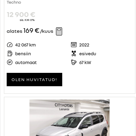
Techno
12 900 €
sis. KM 0%
169 €
alates
/kuus
42 067 km
2022
bensiin
esivedu
automaat
67 kW
OLEN HUVITATUD!