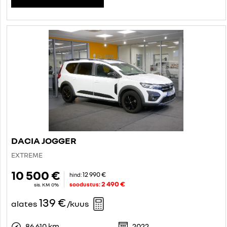
DACIA JOGGER
EXTREME
10 500 €
12 990 €
hind:
2 490 €
soodustus:
sis. KM 0%
139 €
alates
/kuus
86 610 km
2022