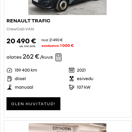
RENAULT TRAFIC
CrewCab VAN
20 490 €
21 490 €
hind:
1 000 €
soodustus:
sis. KM 24%
262 €
alates
/kuus
159 400 km
2021
diisel
esivedu
manuaal
107 kW
OLEN HUVITATUD!