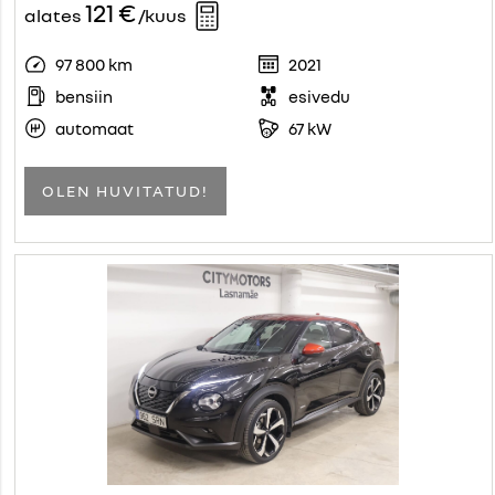
121 €
alates
/kuus
97 800 km
2021
bensiin
esivedu
automaat
67 kW
OLEN HUVITATUD!