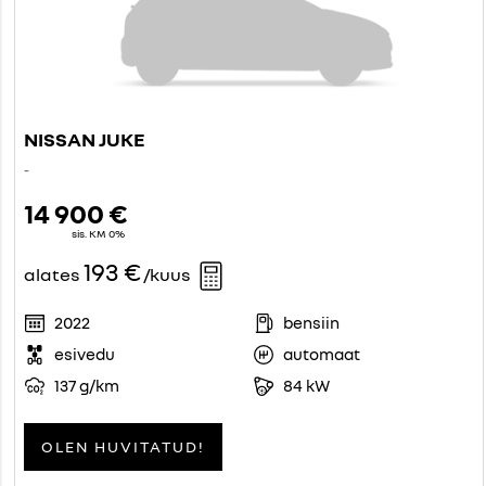
NISSAN JUKE
-
14 900 €
sis. KM 0%
193 €
alates
/kuus
2022
bensiin
esivedu
automaat
137 g/km
84 kW
OLEN HUVITATUD!