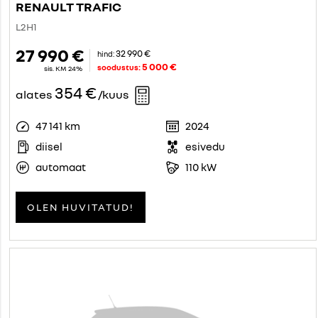
RENAULT TRAFIC
L2H1
27 990 €
32 990 €
hind:
5 000 €
soodustus:
sis. KM 24%
354 €
alates
/kuus
47 141 km
2024
diisel
esivedu
automaat
110 kW
OLEN HUVITATUD!