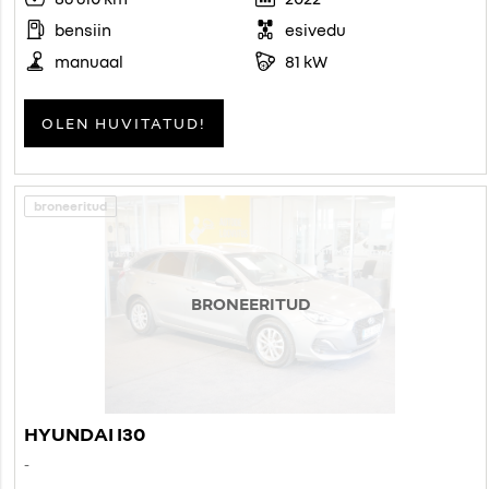
bensiin
esivedu
manuaal
81 kW
OLEN HUVITATUD!
broneeritud
BRONEERITUD
HYUNDAI I30
-