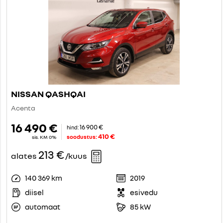
NISSAN QASHQAI
Acenta
16 490 €
16 900 €
hind:
410 €
soodustus:
sis. KM 0%
213 €
alates
/kuus
140 369 km
2019
diisel
esivedu
automaat
85 kW