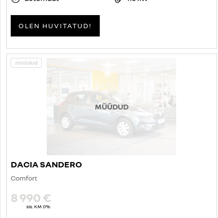
OLEN HUVITATUD!
müüdud
MÜÜDUD
DACIA SANDERO
Comfort
8 990 €
sis. KM 0%