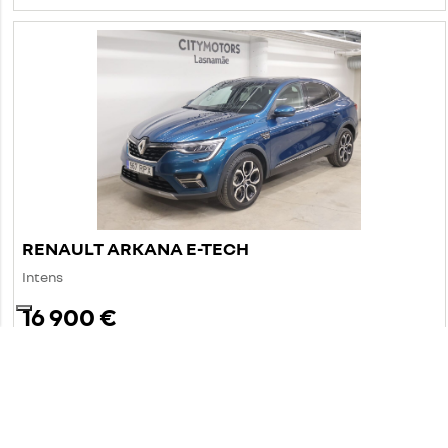
RENAULT ARKANA E-TECH
Intens
16 900 €
sis. KM 0%
218 €
alates
/kuus
91 026 km
2021
hübriid (bensiin / elekter)
esivedu