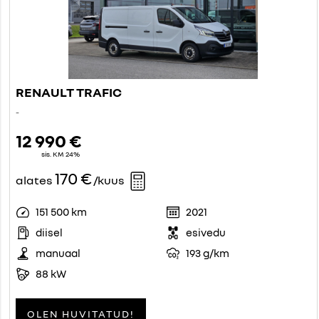
RENAULT TRAFIC
-
12 990 €
sis. KM 24%
170 €
alates
/kuus
151 500 km
2021
diisel
esivedu
manuaal
193 g/km
88 kW
OLEN HUVITATUD!