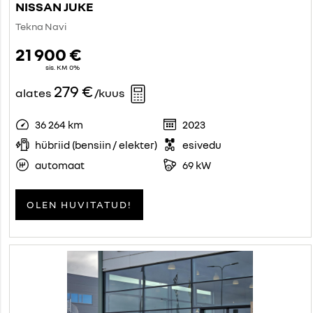
NISSAN JUKE
Tekna Navi
21 900 €
sis. KM 0%
279 €
alates
/kuus
36 264 km
2023
hübriid (bensiin / elekter)
esivedu
automaat
69 kW
OLEN HUVITATUD!