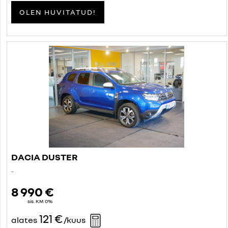
OLEN HUVITATUD!
DACIA DUSTER
-
8 990 €
sis. KM 0%
121 €
alates
/kuus