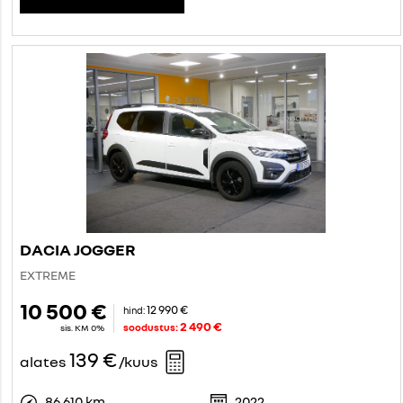
DACIA JOGGER
EXTREME
10 500 €
12 990 €
hind:
2 490 €
soodustus:
sis. KM 0%
139 €
alates
/kuus
86 610 km
2022