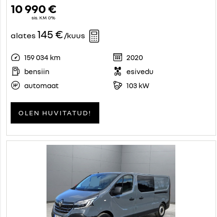
10 990 €
sis. KM 0%
145 €
alates
/kuus
159 034 km
2020
bensiin
esivedu
automaat
103 kW
OLEN HUVITATUD!