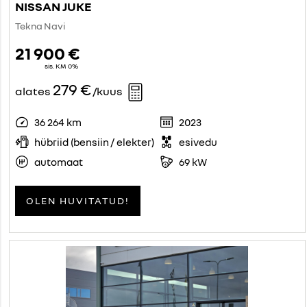
NISSAN JUKE
Tekna Navi
21 900 €
sis. KM 0%
279 €
alates
/kuus
36 264 km
2023
hübriid (bensiin / elekter)
esivedu
automaat
69 kW
OLEN HUVITATUD!