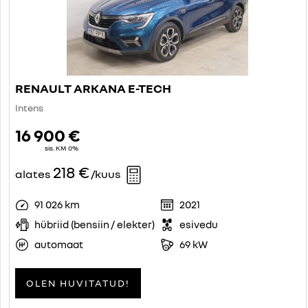
RENAULT ARKANA E-TECH
Intens
16 900 €
sis. KM 0%
218 €
alates
/kuus
91 026 km
2021
hübriid (bensiin / elekter)
esivedu
automaat
69 kW
OLEN HUVITATUD!