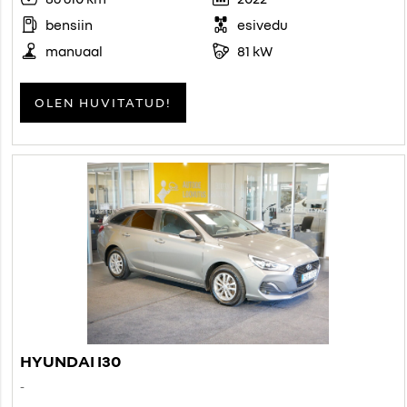
bensiin
esivedu
manuaal
81 kW
OLEN HUVITATUD!
HYUNDAI I30
-