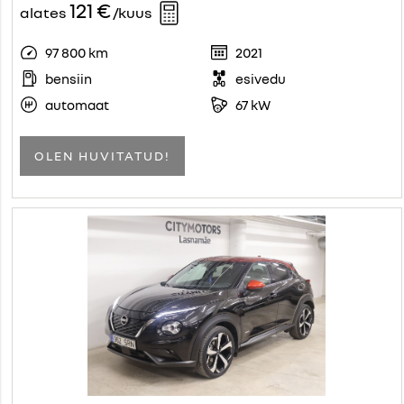
121 €
alates
/kuus
97 800 km
2021
bensiin
esivedu
automaat
67 kW
OLEN HUVITATUD!