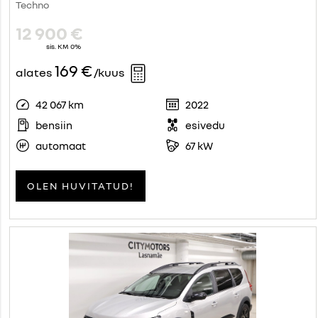
Techno
12 900 €
sis. KM 0%
169 €
alates
/kuus
42 067 km
2022
bensiin
esivedu
automaat
67 kW
OLEN HUVITATUD!