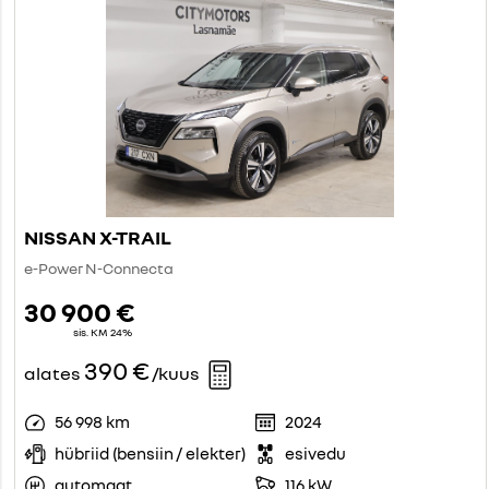
NISSAN X-TRAIL
e-Power N-Connecta
30 900 €
sis. KM 24%
390 €
alates
/kuus
56 998 km
2024
hübriid (bensiin / elekter)
esivedu
automaat
116 kW