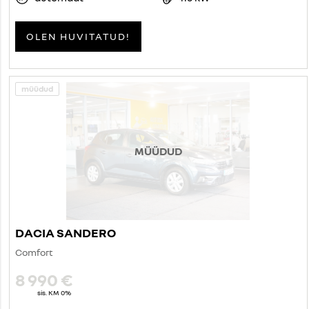
OLEN HUVITATUD!
müüdud
MÜÜDUD
DACIA SANDERO
Comfort
8 990 €
sis. KM 0%