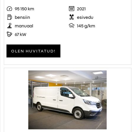
95 150 km
2021
bensiin
esivedu
manuaal
145 g/km
67 kW
OLEN HUVITATUD!