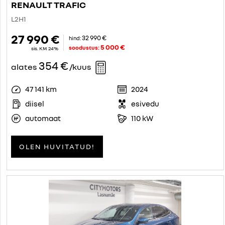
RENAULT TRAFIC
L2H1
27 990 €
32 990 €
hind:
5 000 €
soodustus:
sis. KM 24%
354 €
alates
/kuus
47 141 km
2024
diisel
esivedu
automaat
110 kW
OLEN HUVITATUD!