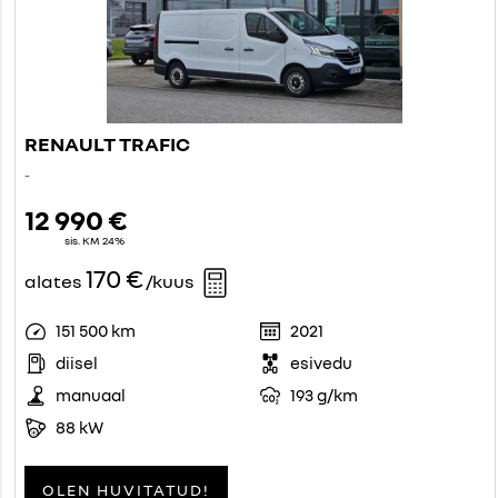
RENAULT TRAFIC
-
12 990 €
sis. KM 24%
170 €
alates
/kuus
151 500 km
2021
diisel
esivedu
manuaal
193 g/km
88 kW
OLEN HUVITATUD!