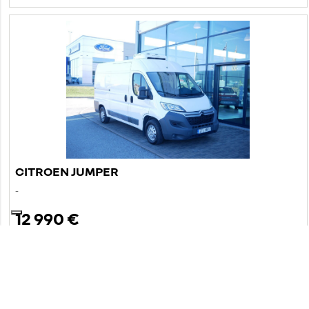
CITROEN JUMPER
-
12 990 €
sis. KM 24%
170 €
alates
/kuus
151 966 km
2017
diisel
esivedu