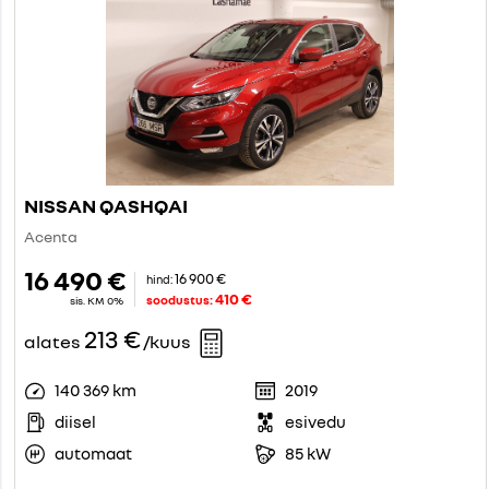
NISSAN QASHQAI
Acenta
16 490 €
16 900 €
hind:
410 €
soodustus:
sis. KM 0%
213 €
alates
/kuus
140 369 km
2019
diisel
esivedu
automaat
85 kW