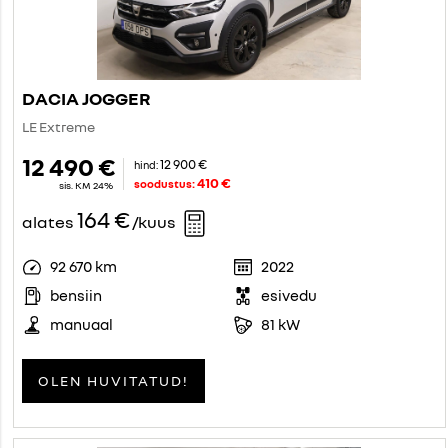
DACIA JOGGER
LE Extreme
12 490 €
12 900 €
hind:
410 €
soodustus:
sis. KM 24%
164 €
alates
/kuus
92 670 km
2022
bensiin
esivedu
manuaal
81 kW
OLEN HUVITATUD!