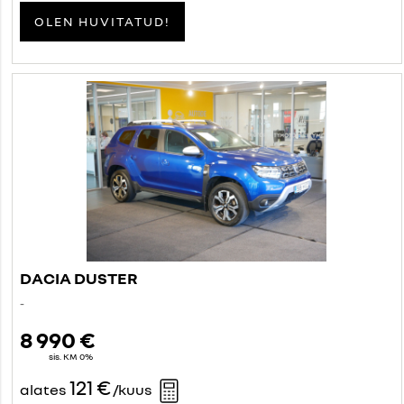
OLEN HUVITATUD!
DACIA DUSTER
-
8 990 €
sis. KM 0%
121 €
alates
/kuus