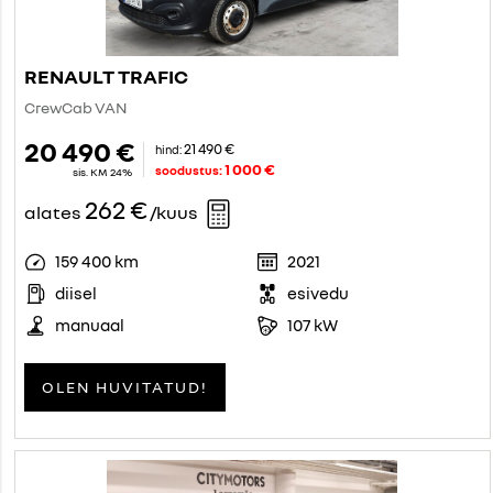
RENAULT TRAFIC
CrewCab VAN
20 490 €
21 490 €
hind:
1 000 €
soodustus:
sis. KM 24%
262 €
alates
/kuus
159 400 km
2021
diisel
esivedu
manuaal
107 kW
OLEN HUVITATUD!