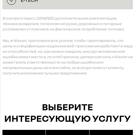
E-TECH
В соответствии с 2004/3/ЕС дополнительная комплектация,
техника вождения, полезная нагрузка, дорожные и погодные
условия могут повлиять на фактическое потребление топлива.
Мы, в Nissan, приложили все усилия, чтобы гарантировать, что
цены и спецификации на данном веб-приложении работают в меру
их способностей, но, как можно ожидать, иногда человеческая
ошибка имеет место и, по этой причине, дилерская сеть и Nissan не
может взять ответственности за любые ошибки или
неправильные цены на этом сайте, но всегда помогут клиенту,
получить возможное лучшее предложение.
ВЫБЕРИТЕ
ИНТЕРЕСУЮЩУЮ УСЛУГУ