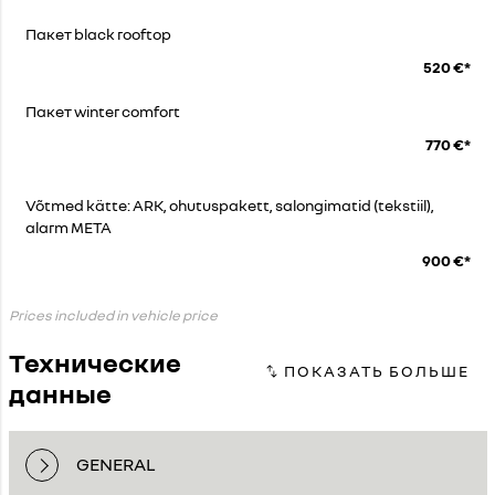
Пакет black rooftop
520 €*
Пакет winter comfort
770 €*
Võtmed kätte: ARK, ohutuspakett, salongimatid (tekstiil),
alarm META
900 €*
Prices included in vehicle price
Технические
данные
GENERAL