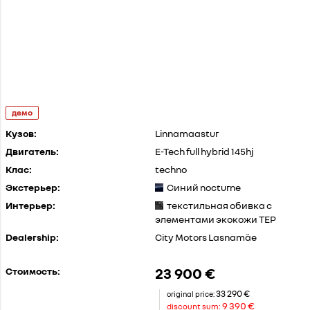
демо
Кузов:
Linnamaastur
Двигатель:
E-Tech full hybrid 145hj
Клас:
techno
Экстерьер:
Синий nocturne
Интерьер:
текстильная обивка с
элементами экокожи TEP
Dealership:
City Motors Lasnamäe
23 900 €
Стоимость:
33 290 €
original price:
9 390 €
discount sum: