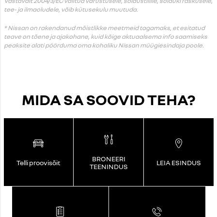
Vastavalt 2004/3/EC valitud varustusele, sõidustiilile, sõiduki raskusele,
tee- ja ilmaoludele, võib kütusekulu muutuda.
* Nissan on rakendanud mõistlikke meetmeid tagamaks, et esitatud
teave on tõene ja ajakohane, kuid kõige aktuaalsema info saamiseks
peaksite alati pöörduma oma kohaliku Nissan müügiesindaja poole.
MIDA SA SOOVID TEHA?
BRONEERI
Telli proovisõit
LEIA ESINDUS
TEENINDUS