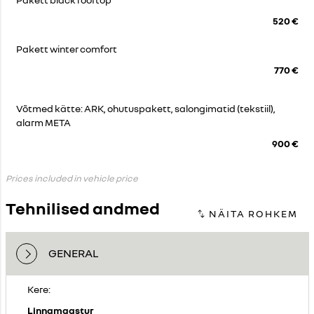
520 €
Pakett winter comfort
770 €
Võtmed kätte: ARK, ohutuspakett, salongimatid (tekstiil),
alarm META
900 €
Prices included in vehicle price
Tehnilised andmed
GENERAL
Kere:
Linnamaastur