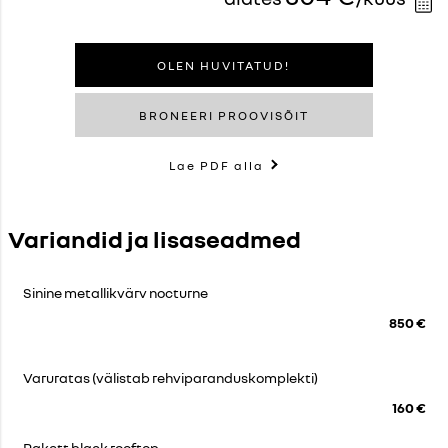
OLEN HUVITATUD!
BRONEERI PROOVISÕIT
Lae PDF alla
Variandid ja lisaseadmed
Sinine metallikvärv nocturne
850 €
Varuratas (välistab rehviparanduskomplekti)
160 €
Pakett black rooftop