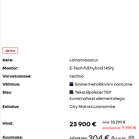
demo
Kere:
Linnamaastur
Mootor:
E-Tech full hybrid 145hj
Varustustase:
techno
Välimus:
Sinine metallikvärv nocturne
Sisu:
Tekstiilpolster TEP
kunstnahast elementidega
Esindus:
City Motors Lasnamäe
33 290 €
23 900 €
hind:
Hind:
9 390 €
soodustus:
304 €
Kuumaks:
alates
/kuus