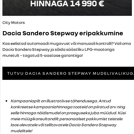
City Motors
Dacia Sandero Stepway eripakkumine
Kas eelistad automaadi mugavust või manuaali kontrolli? Vali oma
Dacia Sandero Stepway ja sõida säästliku LPG-mootoriga
muretult – tagatud 5-aastase garantiiga!
TUTVU DACIA SANDERO STEPWAY MUDELIVALIKUG
Kampaaniapilt on illustratiivse tähendusega. Antud
konkreetse kampaaniahinnaga tooteid on piiratud arv ning
selle hinnaga näidismudel on praeguseks juba müüdud. Küsi
meie müügikonsultandilt personaalset pakkumist teistele
laos olevatele või tellitavatele Dacia Sandero Stepway
mudelitele!